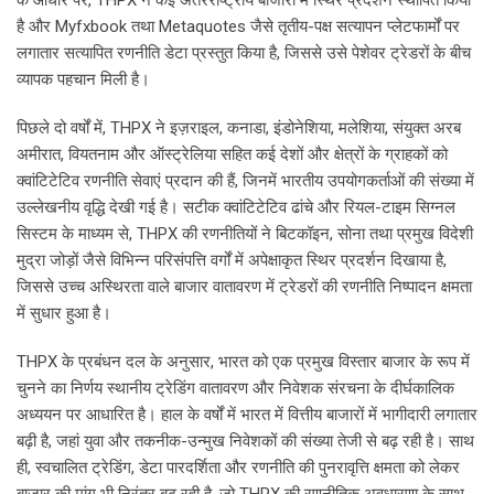
है और Myfxbook तथा Metaquotes जैसे तृतीय-पक्ष सत्यापन प्लेटफार्मों पर
लगातार सत्यापित रणनीति डेटा प्रस्तुत किया है, जिससे उसे पेशेवर ट्रेडरों के बीच
व्यापक पहचान मिली है।
पिछले दो वर्षों में, THPX ने इज़राइल, कनाडा, इंडोनेशिया, मलेशिया, संयुक्त अरब
अमीरात, वियतनाम और ऑस्ट्रेलिया सहित कई देशों और क्षेत्रों के ग्राहकों को
क्वांटिटेटिव रणनीति सेवाएं प्रदान की हैं, जिनमें भारतीय उपयोगकर्ताओं की संख्या में
उल्लेखनीय वृद्धि देखी गई है। सटीक क्वांटिटेटिव ढांचे और रियल-टाइम सिग्नल
सिस्टम के माध्यम से, THPX की रणनीतियों ने बिटकॉइन, सोना तथा प्रमुख विदेशी
मुद्रा जोड़ों जैसे विभिन्न परिसंपत्ति वर्गों में अपेक्षाकृत स्थिर प्रदर्शन दिखाया है,
जिससे उच्च अस्थिरता वाले बाजार वातावरण में ट्रेडरों की रणनीति निष्पादन क्षमता
में सुधार हुआ है।
THPX के प्रबंधन दल के अनुसार, भारत को एक प्रमुख विस्तार बाजार के रूप में
चुनने का निर्णय स्थानीय ट्रेडिंग वातावरण और निवेशक संरचना के दीर्घकालिक
अध्ययन पर आधारित है। हाल के वर्षों में भारत में वित्तीय बाजारों में भागीदारी लगातार
बढ़ी है, जहां युवा और तकनीक-उन्मुख निवेशकों की संख्या तेजी से बढ़ रही है। साथ
ही, स्वचालित ट्रेडिंग, डेटा पारदर्शिता और रणनीति की पुनरावृत्ति क्षमता को लेकर
बाजार की मांग भी निरंतर बढ़ रही है, जो THPX की रणनीतिक अवधारणा के साथ